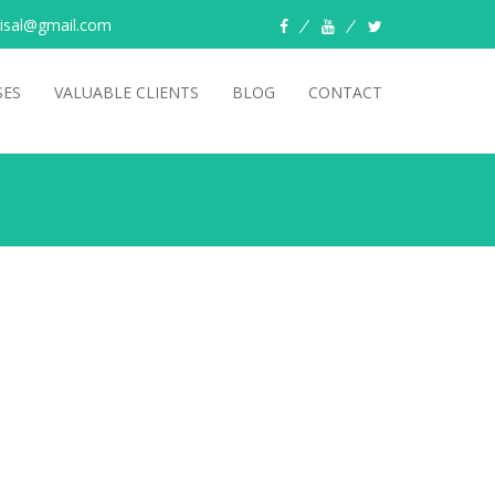
risal@gmail.com
facebook
youtube
twitter
SES
VALUABLE CLIENTS
BLOG
CONTACT