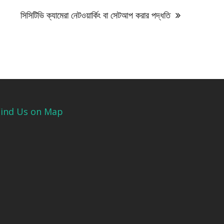
সিসিটিভি ক্যামেরা নেটওয়ার্কিং বা সেটআপ করার পদ্ধতি
Find Us on Map