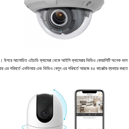
েরা । উপরে আলোচিত এইচডি ক্যামেরা থেকে আইপি ক্যামেরার ভিডিও কোয়ালিটি অনেক ভাল
আর এর পরিবর্তে এনভিআর এবং ভিডিও বেলুন এর পরিবর্তে আরজে ৪৫ কানেক্টর ব্যবহার করত