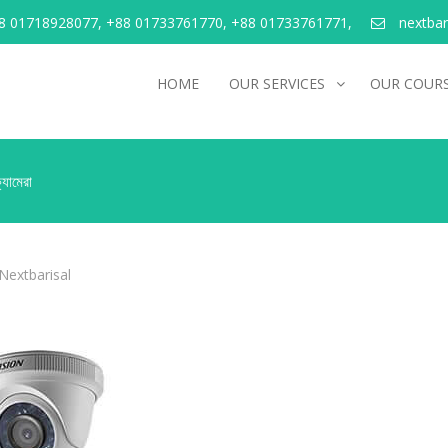
 01718928077, +88 01733761770, +88 01733761771,
nextba
HOME
OUR SERVICES
OUR COUR
যামেরা
Nextbarisal