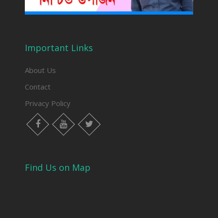
Important Links
About Us
Contact
Privacy Policy
facebook
youtube
twitter
Find Us on Map