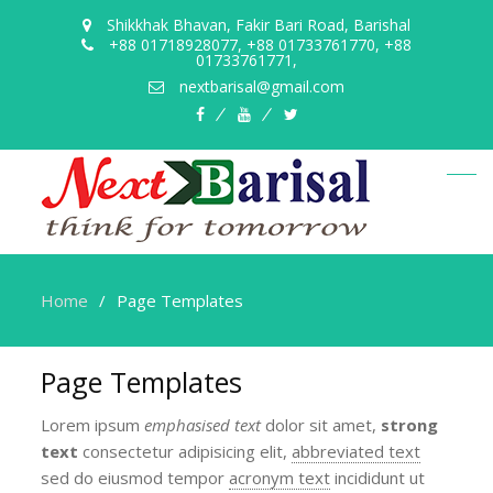
Shikkhak Bhavan, Fakir Bari Road, Barishal
+88 01718928077, +88 01733761770, +88
01733761771,
nextbarisal@gmail.com
facebook
youtube
twitter
Home
Page Templates
Page Templates
Lorem ipsum
emphasised text
dolor sit amet,
strong
text
consectetur adipisicing elit,
abbreviated text
sed do eiusmod tempor
acronym text
incididunt ut