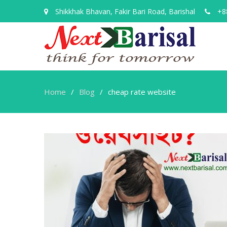
Shikkhak Bhavan, Fakir Bari Road, Barishal
+88
Home
Blog
cheap rate website
cheap
rate
website