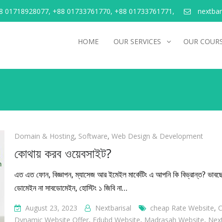
 01718928077, +88 01733761770, +88 01733761771,
nextba
HOME
OUR SERVICES
OUR COUR
Domain & Hosting
,
Software
,
Web Design & Development
কোথায় করব ওয়েবসাইট?
এত এত ফোন, বিজ্ঞাপন, ম্যাসেজ আর ইমেইল মার্কেটিং এ আপনি কি বিভ্রান্ত? ভাবছে
ডোমেইন না সাবডোমেইন, হোস্টিং ১ জিবি না…
August 23, 2023
Nextbarisal
Cheap Rate Website
,
C
Dynamic Website Offer
,
Edubd Website
,
Madrasah Website
,
Next