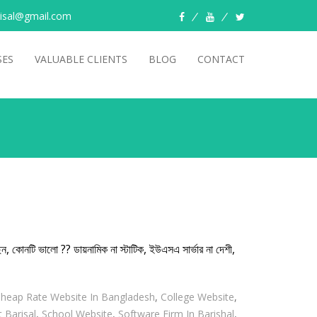
risal@gmail.com
facebook
youtube
twitter
SES
VALUABLE CLIENTS
BLOG
CONTACT
ন, কোনটি ভালো ?? ডায়নামিক না স্টাটিক, ইউএসএ সার্ভার না দেশী,
heap Rate Website In Bangladesh
,
College Website
,
 Barisal
,
School Website
,
Software Firm In Barishal
,